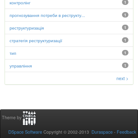
контролінг
1
прогнозування потреби в реструкту...
1
реструктуризація
1
стратегія реструктуризації
1
тип
1
управління
1
next >
Theme by
DSpace Software
Copyright © 2002-2013
Duraspace
-
Feedback