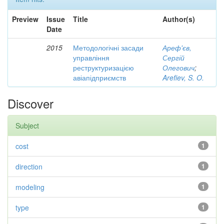
Preview
Issue
Title
Author(s)
Date
2015
Методологічні засади
Ареф'єв,
управління
Сергій
реструктуризацією
Олегович
;
авіапідприємств
Arefiev, S. O.
Discover
Subject
cost
1
direction
1
modeling
1
type
1