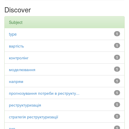
Discover
Subject
type
1
вартість
1
контролінг
1
моделювання
1
напрям
1
прогнозування потреби в реструкту...
1
реструктуризація
1
стратегія реструктуризації
1
тип
1