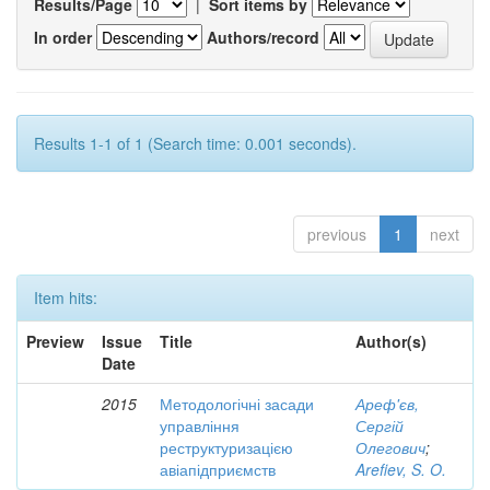
Results/Page
|
Sort items by
In order
Authors/record
Results 1-1 of 1 (Search time: 0.001 seconds).
previous
1
next
Item hits:
Preview
Issue
Title
Author(s)
Date
2015
Методологічні засади
Ареф'єв,
управління
Сергій
реструктуризацією
Олегович
;
авіапідприємств
Arefiev, S. O.