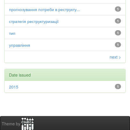
прогнозування потреби в реструкту...
1
стратегія реструктуризації
1
тип
1
управління
1
next >
Date issued
2015
1
Theme by