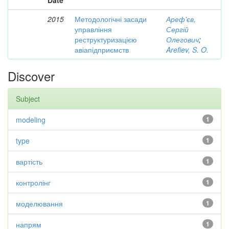
Date
2015
Методологічні засади
Ареф'єв,
управління
Сергій
реструктуризацією
Олегович
;
авіапідприємств
Arefiev, S. O.
Discover
Subject
modeling
1
type
1
вартість
1
контролінг
1
моделювання
1
напрям
1