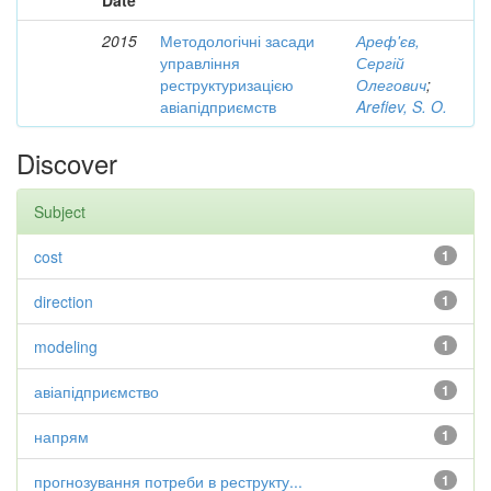
Date
2015
Методологічні засади
Ареф'єв,
управління
Сергій
реструктуризацією
Олегович
;
авіапідприємств
Arefiev, S. O.
Discover
Subject
cost
1
direction
1
modeling
1
авіапідприємство
1
напрям
1
прогнозування потреби в реструкту...
1