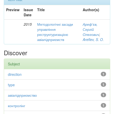
Preview
Issue
Title
Author(s)
Date
2015
Методологічні засади
Ареф'єв,
управління
Сергій
реструктуризацією
Олегович
;
авіапідприємств
Arefiev, S. O.
Discover
Subject
direction
1
type
1
авіапідприємство
1
контролінг
1