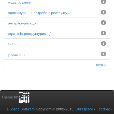
моделювання
1
прогнозування потреби в реструкту...
1
реструктуризація
1
стратегія реструктуризації
1
тип
1
управління
1
next >
Theme by
DSpace Software
Copyright © 2002-2013
Duraspace
-
Feedback