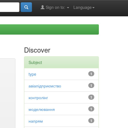
Sign on to:
Language
Discover
Subject
type
1
авіапідприємство
1
контролінг
1
моделювання
1
напрям
1