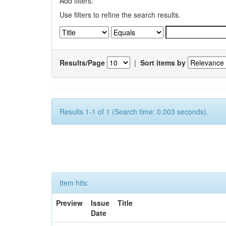
Add filters:
Use filters to refine the search results.
Results/Page
|
Sort items by
Results 1-1 of 1 (Search time: 0.003 seconds).
Item hits:
Preview
Issue
Title
Date