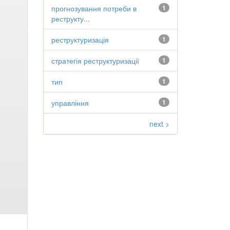
прогнозування потреби в
1
реструкту...
реструктуризація
1
стратегія реструктуризації
1
тип
1
управління
1
next >