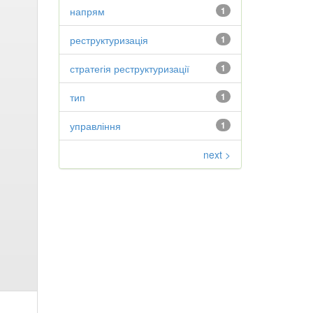
напрям
1
реструктуризація
1
стратегія реструктуризації
1
тип
1
управління
1
next >