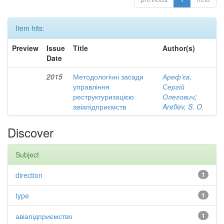
Item hits:
Preview
Issue
Title
Author(s)
Date
2015
Методологічні засади
Ареф'єв,
управління
Сергій
реструктуризацією
Олегович
;
авіапідприємств
Arefiev, S. O.
Discover
Subject
direction
1
type
1
авіапідприємство
1