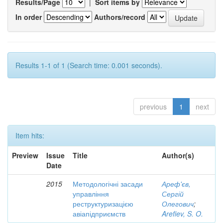
Results/Page
|
Sort items by
In order
Authors/record
Results 1-1 of 1 (Search time: 0.001 seconds).
previous
1
next
Item hits:
Preview
Issue
Title
Author(s)
Date
2015
Методологічні засади
Ареф'єв,
управління
Сергій
реструктуризацією
Олегович
;
авіапідприємств
Arefiev, S. O.