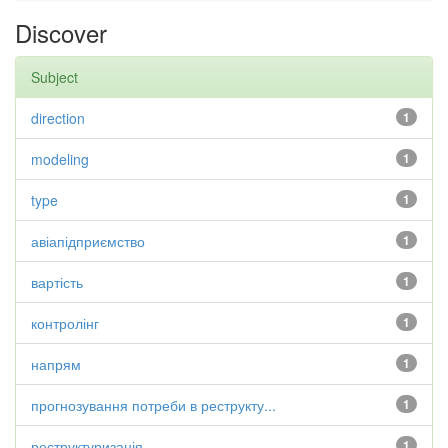
Discover
Subject
direction
1
modeling
1
type
1
авіапідприємство
1
вартість
1
контролінг
1
напрям
1
прогнозування потреби в реструкту...
1
реструктуризація
1