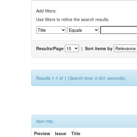
Add filters:
Use filters to refine the search results.
Results/Page
|
Sort items by
Results 1-1 of 1 (Search time: 0.001 seconds).
Item hits:
Preview
Issue
Title