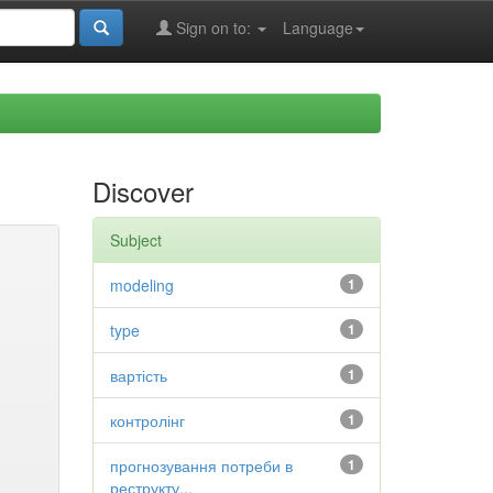
Sign on to:
Language
Discover
Subject
modeling
1
type
1
вартість
1
контролінг
1
прогнозування потреби в
1
реструкту...