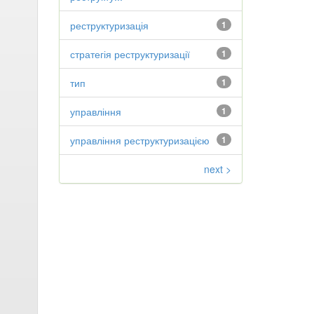
реструктуризація
1
стратегія реструктуризації
1
тип
1
управління
1
управління реструктуризацією
1
next >