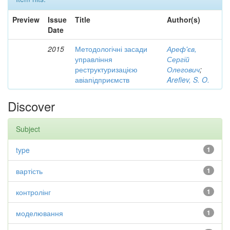
Preview
Issue
Title
Author(s)
Date
2015
Методологічні засади
Ареф'єв,
управління
Сергій
реструктуризацією
Олегович
;
авіапідприємств
Arefiev, S. O.
Discover
Subject
type
1
вартість
1
контролінг
1
моделювання
1