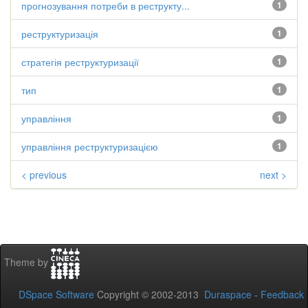
прогнозування потреби в реструкту...
1
реструктуризація
1
стратегія реструктуризації
1
тип
1
управління
1
управління реструктуризацією
1
< previous
next >
Theme by
DSpace Software
Copyright © 2002-2013
Duraspace
-
Feedback