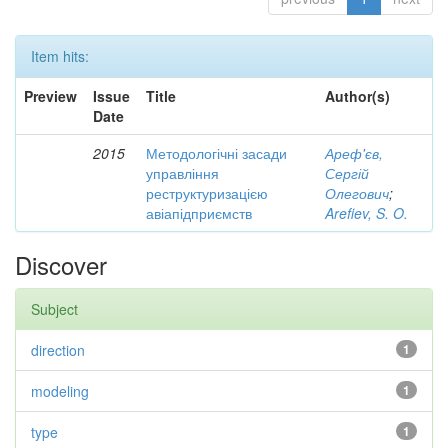
Item hits:
Preview
Issue
Title
Author(s)
Date
2015
Методологічні засади
Ареф'єв,
управління
Сергій
реструктуризацією
Олегович
;
авіапідприємств
Arefiev, S. O.
Discover
Subject
direction
1
modeling
1
type
1