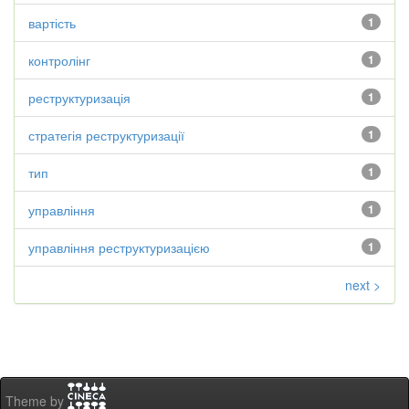
вартість
1
контролінг
1
реструктуризація
1
стратегія реструктуризації
1
тип
1
управління
1
управління реструктуризацією
1
next >
Theme by