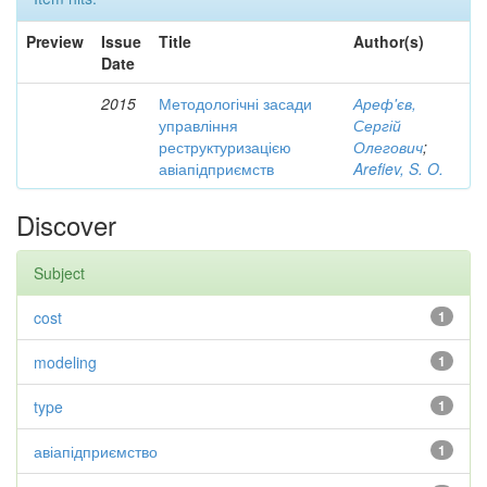
Preview
Issue
Title
Author(s)
Date
2015
Методологічні засади
Ареф'єв,
управління
Сергій
реструктуризацією
Олегович
;
авіапідприємств
Arefiev, S. O.
Discover
Subject
cost
1
modeling
1
type
1
авіапідприємство
1