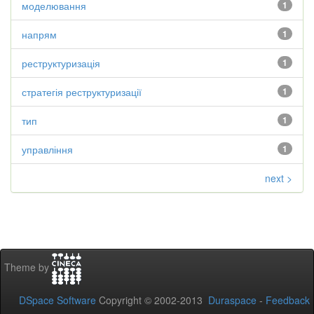
моделювання
1
напрям
1
реструктуризація
1
стратегія реструктуризації
1
тип
1
управління
1
next >
Theme by
DSpace Software
Copyright © 2002-2013
Duraspace
-
Feedback