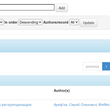
In order
Authors/record
previous
1
Author(s)
я реструктуризацією
Ареф'єв, Сергій Олегович
;
Arefiev