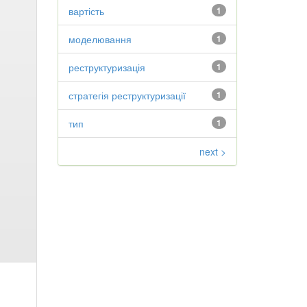
вартість
1
моделювання
1
реструктуризація
1
стратегія реструктуризації
1
тип
1
next >