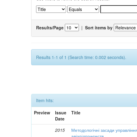
Results/Page
|
Sort items by
Results 1-1 of 1 (Search time: 0.002 seconds).
Item hits:
Preview
Issue
Title
Date
2015
Методологічні засади управлінн
авіапідприємств