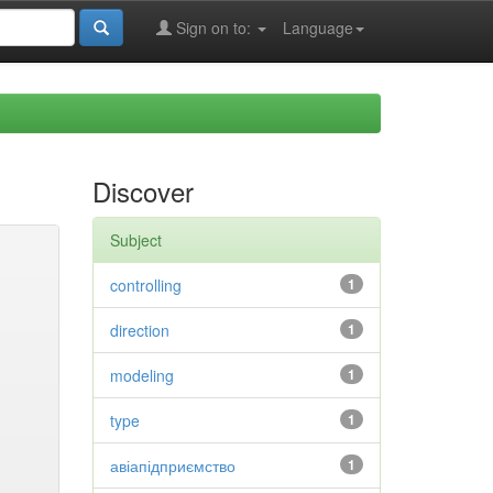
Sign on to:
Language
Discover
Subject
controlling
1
direction
1
modeling
1
type
1
авіапідприємство
1