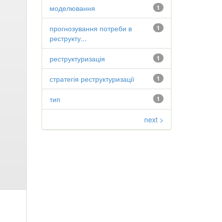
моделювання
1
прогнозування потреби в
1
реструкту...
реструктуризація
1
стратегія реструктуризації
1
тип
1
next >