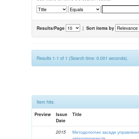
Results/Page
|
Sort items by
Results 1-1 of 1 (Search time: 0.001 seconds).
Item hits:
Preview
Issue
Title
Date
2015
Методологічні засади управлінн
авіапідприємств