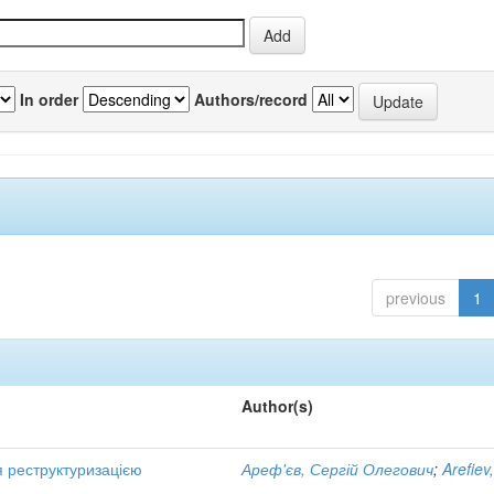
In order
Authors/record
previous
1
Author(s)
я реструктуризацією
Ареф'єв, Сергій Олегович
;
Arefiev