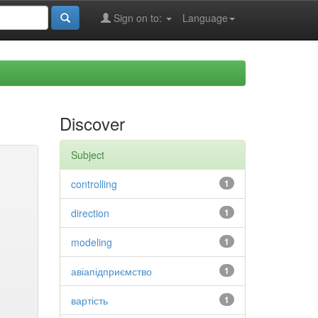
Sign on to:
Language
Discover
Subject
controlling
1
direction
1
modeling
1
авіапідприємство
1
вартість
1