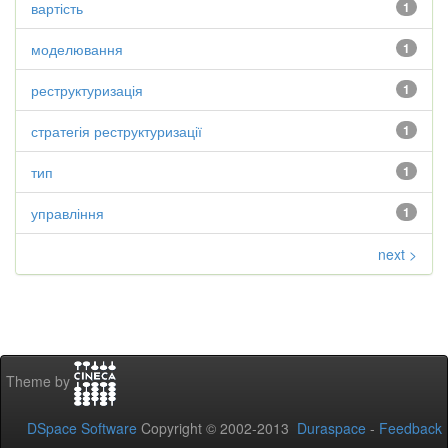
вартість
1
моделювання
1
реструктуризація
1
стратегія реструктуризації
1
тип
1
управління
1
next >
Theme by
DSpace Software
Copyright © 2002-2013
Duraspace
-
Feedback