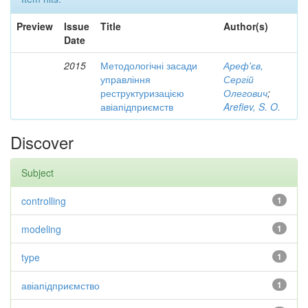
Preview
Issue
Title
Author(s)
Date
2015
Методологічні засади
Ареф'єв,
управління
Сергій
реструктуризацією
Олегович
;
авіапідприємств
Arefiev, S. O.
Discover
Subject
controlling
1
modeling
1
type
1
авіапідприємство
1