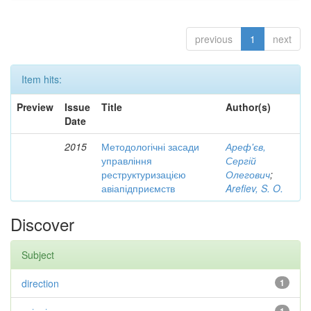
previous
1
next
Item hits:
Preview
Issue
Title
Author(s)
Date
2015
Методологічні засади
Ареф'єв,
управління
Сергій
реструктуризацією
Олегович
;
авіапідприємств
Arefiev, S. O.
Discover
Subject
direction
1