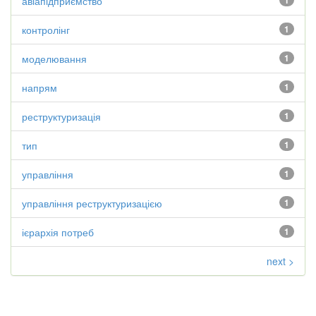
авіапідприємство
1
контролінг
1
моделювання
1
напрям
1
реструктуризація
1
тип
1
управління
1
управління реструктуризацією
1
ієрархія потреб
1
next >