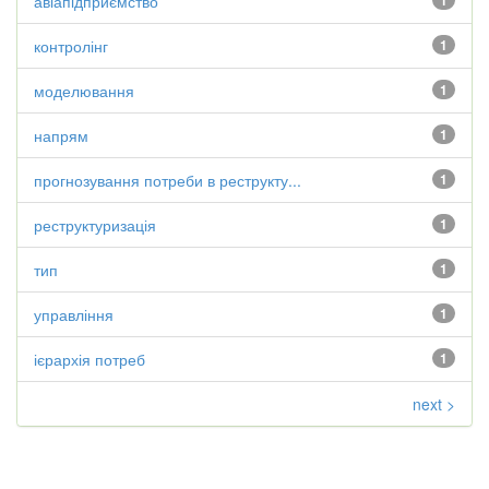
авіапідприємство
1
контролінг
1
моделювання
1
напрям
1
прогнозування потреби в реструкту...
1
реструктуризація
1
тип
1
управління
1
ієрархія потреб
1
next >