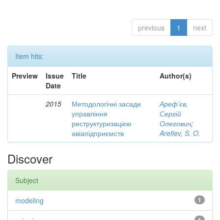
previous
1
next
Item hits:
Preview
Issue
Title
Author(s)
Date
2015
Методологічні засади
Ареф'єв,
управління
Сергій
реструктуризацією
Олегович
;
авіапідприємств
Arefiev, S. O.
Discover
Subject
modeling
1