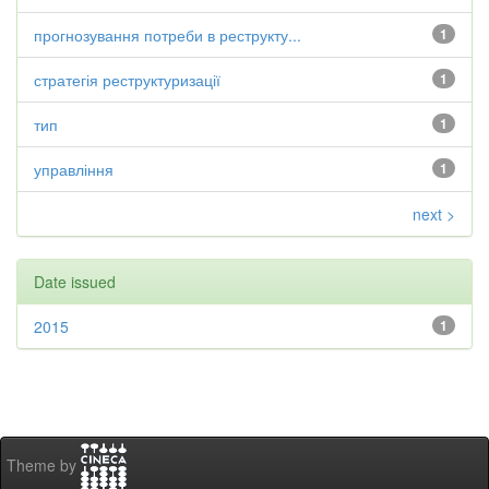
прогнозування потреби в реструкту...
1
стратегія реструктуризації
1
тип
1
управління
1
next >
Date issued
2015
1
Theme by