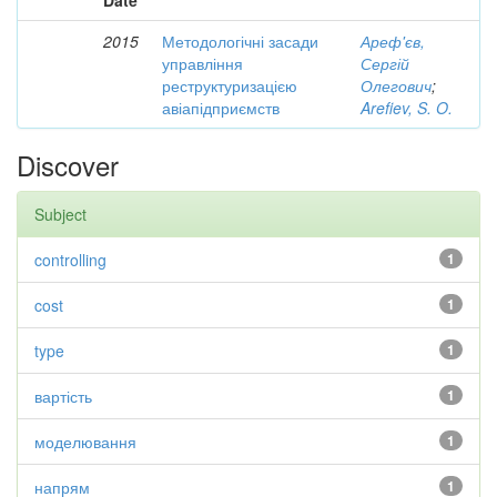
Date
2015
Методологічні засади
Ареф'єв,
управління
Сергій
реструктуризацією
Олегович
;
авіапідприємств
Arefiev, S. O.
Discover
Subject
controlling
1
cost
1
type
1
вартість
1
моделювання
1
напрям
1