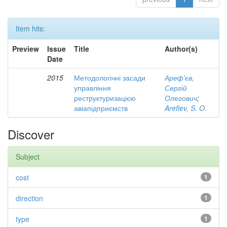
Item hits:
Preview
Issue
Title
Author(s)
Date
2015
Методологічні засади
Ареф'єв,
управління
Сергій
реструктуризацією
Олегович
;
авіапідприємств
Arefiev, S. O.
Discover
Subject
cost
1
direction
1
type
1