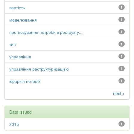
вартість
1
моделювання
1
прогнозування потреби в реструкту...
1
тип
1
управління
1
управління реструктуризацією
1
ієрархія потреб
1
next >
Date issued
2015
1