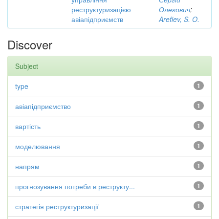
реструктуризацією
Олегович
;
авіапідприємств
Arefiev, S. O.
Discover
Subject
type
1
авіапідприємство
1
вартість
1
моделювання
1
напрям
1
прогнозування потреби в реструкту...
1
стратегія реструктуризації
1