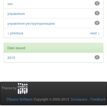
тип
1
управління
1
управління реструктуризацією
1
< previous
next >
Date issued
2015
1
Theme by
DSpace Software
Copyright © 2002-2013
Duraspace
-
Feedback