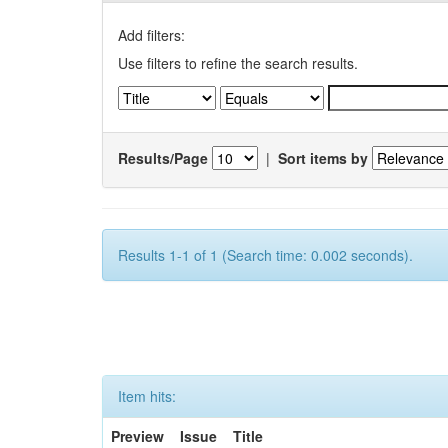
Add filters:
Use filters to refine the search results.
Results/Page
|
Sort items by
Results 1-1 of 1 (Search time: 0.002 seconds).
Item hits:
Preview
Issue
Title