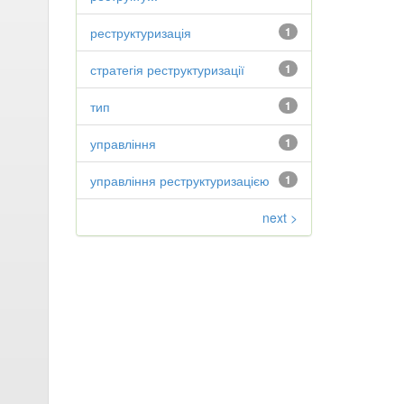
реструктуризація
1
стратегія реструктуризації
1
тип
1
управління
1
управління реструктуризацією
1
next >