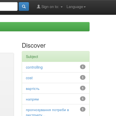
Sign on to:
Language
Discover
Subject
controlling
1
cost
1
вартість
1
напрям
1
прогнозування потреби в
1
реструкту...