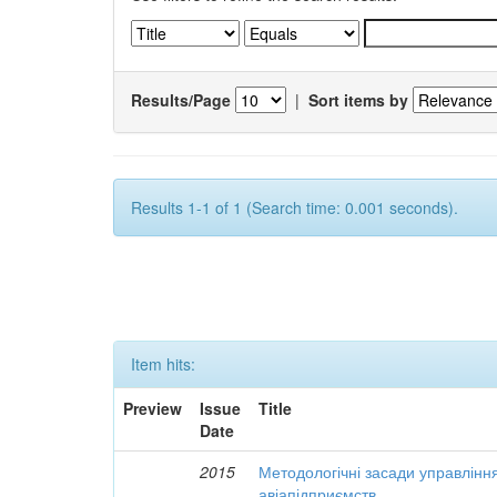
Results/Page
|
Sort items by
Results 1-1 of 1 (Search time: 0.001 seconds).
Item hits:
Preview
Issue
Title
Date
2015
Методологічні засади управлінн
авіапідприємств