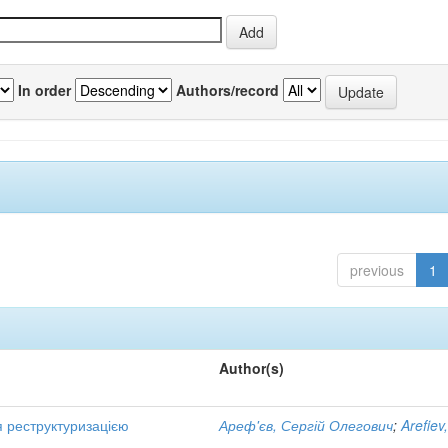
In order
Authors/record
previous
1
Author(s)
я реструктуризацією
Ареф'єв, Сергій Олегович
;
Arefiev