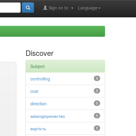
Sign on to:
Language
Discover
Subject
controlling
1
cost
1
direction
1
авіапідприємство
1
вартість
1