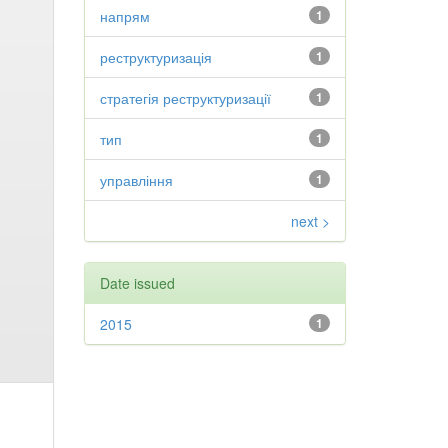
напрям
1
реструктуризація
1
стратегія реструктуризації
1
тип
1
управління
1
next >
Date issued
2015
1