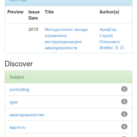
Preview
Issue
Title
Author(s)
Date
2015
Методологічні засади
Ареф'єв,
управління
Сергій
реструктуризацією
Олегович
;
авіапідприємств
Arefiev, S. O.
Discover
Subject
controlling
1
type
1
авіапідприємство
1
вартість
1