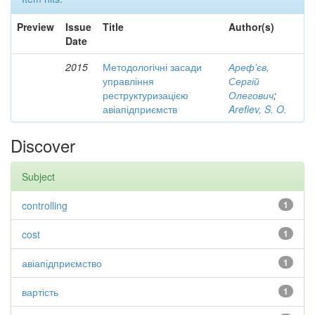
Preview
Issue
Title
Author(s)
Date
2015
Методологічні засади
Ареф'єв,
управління
Сергій
реструктуризацією
Олегович
;
авіапідприємств
Arefiev, S. O.
Discover
Subject
controlling
1
cost
1
авіапідприємство
1
вартість
1