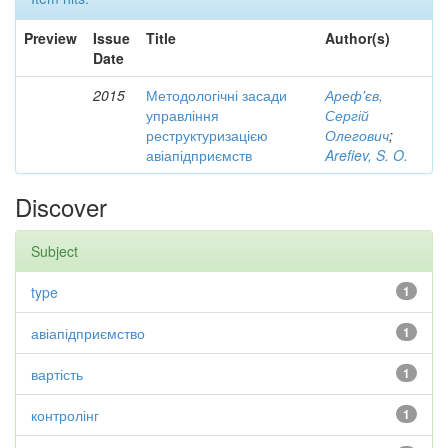
Preview
Issue
Title
Author(s)
Date
2015
Методологічні засади
Ареф'єв,
управління
Сергій
реструктуризацією
Олегович
;
авіапідприємств
Arefiev, S. O.
Discover
Subject
type
1
авіапідприємство
1
вартість
1
контролінг
1