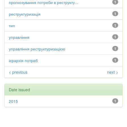
прогнозування потреби в реструкту...
1
реструктуризація
1
тип
1
управління
1
управління реструктуризацією
1
ієрархія потреб
1
< previous
next >
Date issued
2015
1