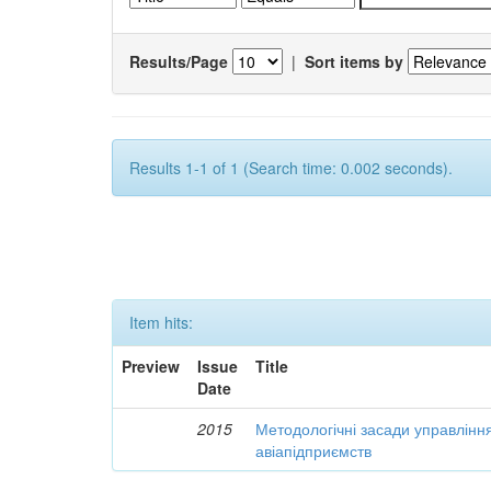
Results/Page
|
Sort items by
Results 1-1 of 1 (Search time: 0.002 seconds).
Item hits:
Preview
Issue
Title
Date
2015
Методологічні засади управлінн
авіапідприємств