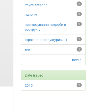
моделювання
1
напрям
1
прогнозування потреби в
1
реструкту...
стратегія реструктуризації
1
тип
1
next >
Date issued
2015
1