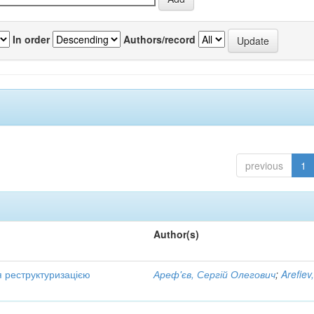
In order
Authors/record
previous
1
Author(s)
я реструктуризацією
Ареф'єв, Сергій Олегович
;
Arefiev