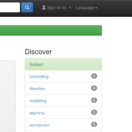
Sign on to:
Language
Discover
Subject
controlling
1
direction
1
modeling
1
вартість
1
контролінг
1