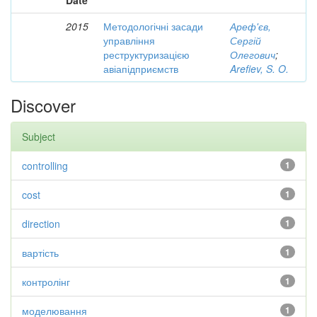
Date
2015
Методологічні засади
Ареф'єв,
управління
Сергій
реструктуризацією
Олегович
;
авіапідприємств
Arefiev, S. O.
Discover
Subject
controlling
1
cost
1
direction
1
вартість
1
контролінг
1
моделювання
1