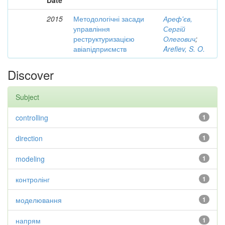
Date
2015
Методологічні засади
Ареф'єв,
управління
Сергій
реструктуризацією
Олегович
;
авіапідприємств
Arefiev, S. O.
Discover
Subject
controlling
1
direction
1
modeling
1
контролінг
1
моделювання
1
напрям
1