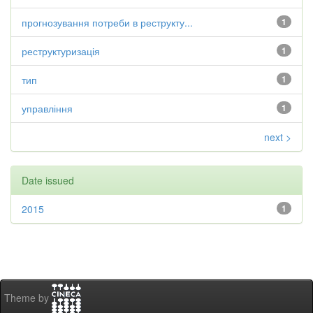
прогнозування потреби в реструкту...
1
реструктуризація
1
тип
1
управління
1
next >
Date issued
2015
1
Theme by