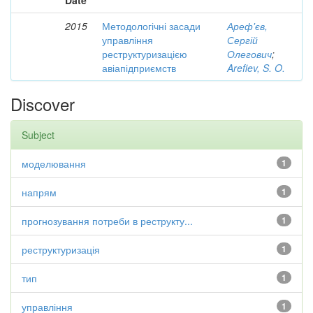
Date
2015
Методологічні засади
Ареф'єв,
управління
Сергій
реструктуризацією
Олегович
;
авіапідприємств
Arefiev, S. O.
Discover
Subject
моделювання
1
напрям
1
прогнозування потреби в реструкту...
1
реструктуризація
1
тип
1
управління
1