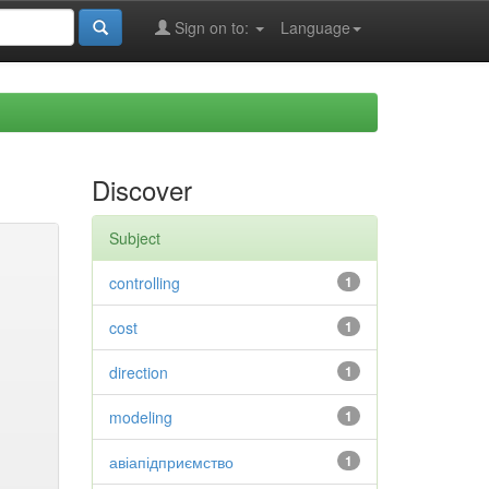
Sign on to:
Language
Discover
Subject
controlling
1
cost
1
direction
1
modeling
1
авіапідприємство
1