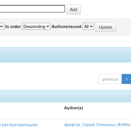
In order
Authors/record
previous
1
Author(s)
я реструктуризацією
Ареф'єв, Сергій Олегович
;
Arefiev