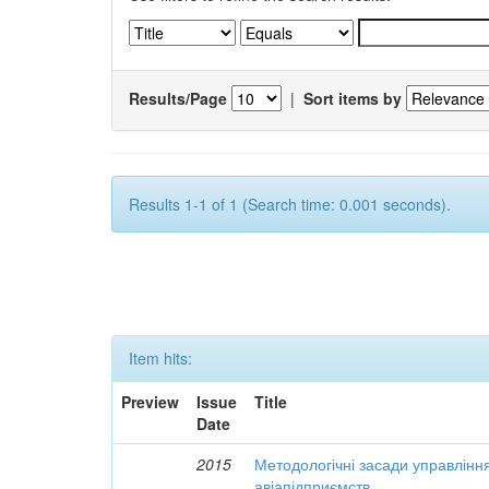
Results/Page
|
Sort items by
Results 1-1 of 1 (Search time: 0.001 seconds).
Item hits:
Preview
Issue
Title
Date
2015
Методологічні засади управлінн
авіапідприємств