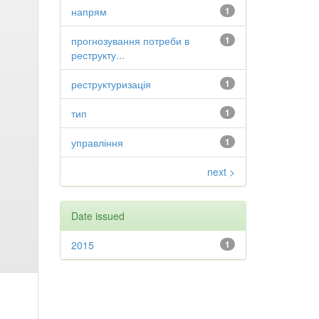
напрям
1
прогнозування потреби в
1
реструкту...
реструктуризація
1
тип
1
управління
1
next >
Date issued
2015
1