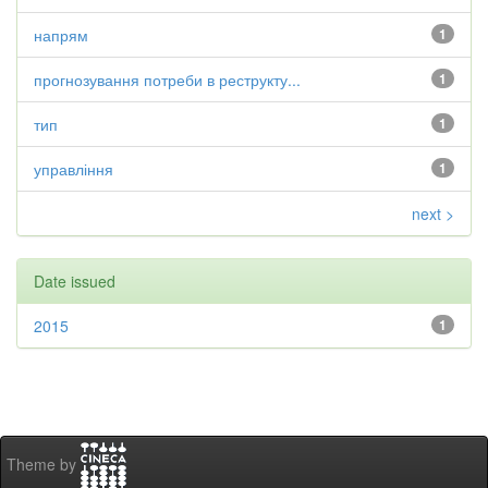
напрям
1
прогнозування потреби в реструкту...
1
тип
1
управління
1
next >
Date issued
2015
1
Theme by