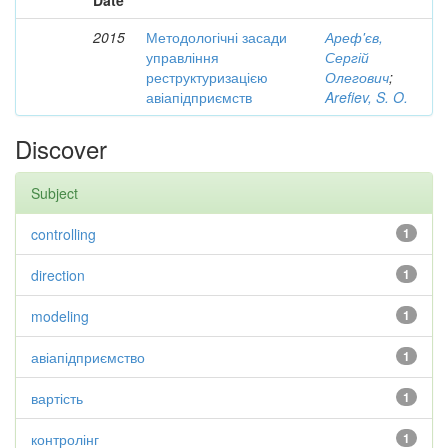
Date
2015
Методологічні засади
Ареф'єв,
управління
Сергій
реструктуризацією
Олегович
;
авіапідприємств
Arefiev, S. O.
Discover
Subject
controlling
1
direction
1
modeling
1
авіапідприємство
1
вартість
1
контролінг
1