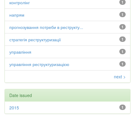
контролінг
1
напрям
1
прогнозування потреби в реструкту...
1
стратегія реструктуризації
1
управління
1
управління реструктуризацією
1
next >
Date issued
2015
1