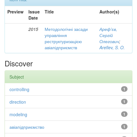
Preview
Issue
Title
Author(s)
Date
2015
Методологічні засади
Ареф'єв,
управління
Сергій
реструктуризацією
Олегович
;
авіапідприємств
Arefiev, S. O.
Discover
Subject
controlling
1
direction
1
modeling
1
авіапідприємство
1