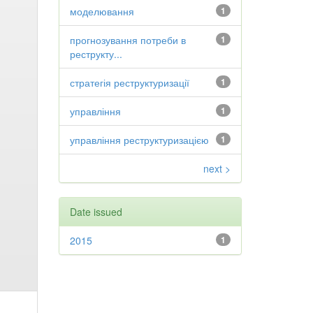
моделювання
1
прогнозування потреби в
1
реструкту...
стратегія реструктуризації
1
управління
1
управління реструктуризацією
1
next >
Date issued
2015
1