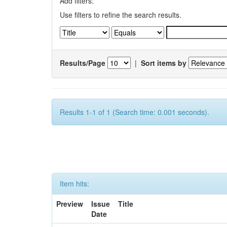
Add filters:
Use filters to refine the search results.
Results/Page
|
Sort items by
Results 1-1 of 1 (Search time: 0.001 seconds).
Item hits:
Preview
Issue
Title
Date