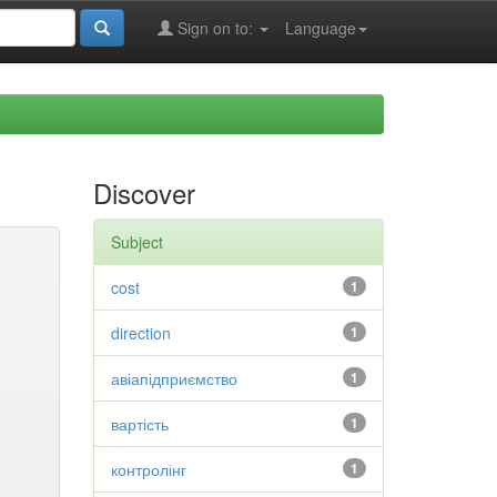
Sign on to:
Language
Discover
Subject
cost
1
direction
1
авіапідприємство
1
вартість
1
контролінг
1