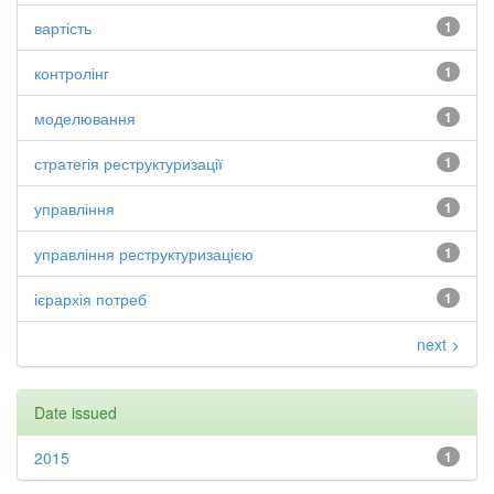
вартість
1
контролінг
1
моделювання
1
стратегія реструктуризації
1
управління
1
управління реструктуризацією
1
ієрархія потреб
1
next >
Date issued
2015
1