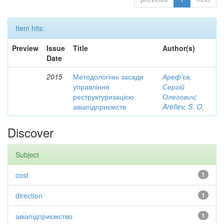
Item hits:
Preview
Issue
Title
Author(s)
Date
2015
Методологічні засади
Ареф'єв,
управління
Сергій
реструктуризацією
Олегович
;
авіапідприємств
Arefiev, S. O.
Discover
Subject
cost
1
direction
1
авіапідприємство
1