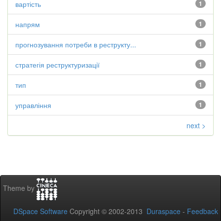
вартість
1
напрям
1
прогнозування потреби в реструкту...
1
стратегія реструктуризації
1
тип
1
управління
1
next >
Theme by
DSpace Software
Copyright © 2002-2013
Duraspace
-
Feedback