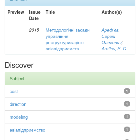
Preview
Issue
Title
Author(s)
Date
2015
Методологічні засади
Ареф'єв,
управління
Сергій
реструктуризацією
Олегович
;
авіапідприємств
Arefiev, S. O.
Discover
Subject
cost
1
direction
1
modeling
1
авіапідприємство
1