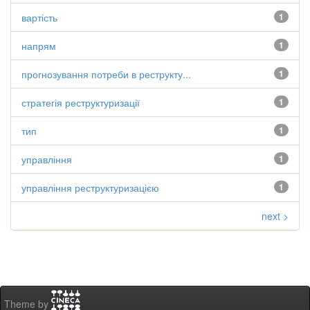
вартість
1
напрям
1
прогнозування потреби в реструкту...
1
стратегія реструктуризації
1
тип
1
управління
1
управління реструктуризацією
1
next >
Theme by