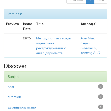
Item hits:
Preview
Issue
Title
Author(s)
Date
2015
Методологічні засади
Ареф'єв,
управління
Сергій
реструктуризацією
Олегович
;
авіапідприємств
Arefiev, S. O.
Discover
Subject
cost
1
direction
1
авіапідприємство
1