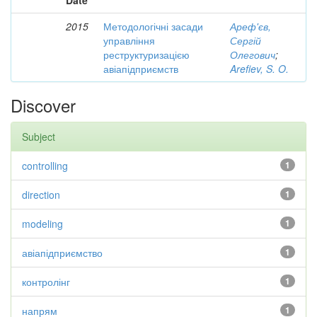
Date
2015
Методологічні засади
Ареф'єв,
управління
Сергій
реструктуризацією
Олегович
;
авіапідприємств
Arefiev, S. O.
Discover
Subject
controlling
1
direction
1
modeling
1
авіапідприємство
1
контролінг
1
напрям
1