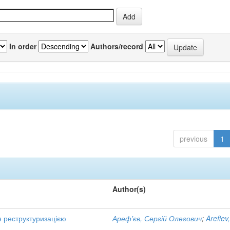
In order
Authors/record
previous
1
Author(s)
я реструктуризацією
Ареф'єв, Сергій Олегович
;
Arefiev