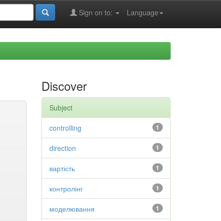
Sign on to:
Language
Discover
Subject
controlling
1
direction
1
вартість
1
контролінг
1
моделювання
1