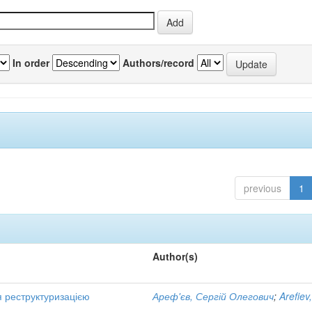
In order
Authors/record
previous
1
Author(s)
я реструктуризацією
Ареф'єв, Сергій Олегович
;
Arefiev