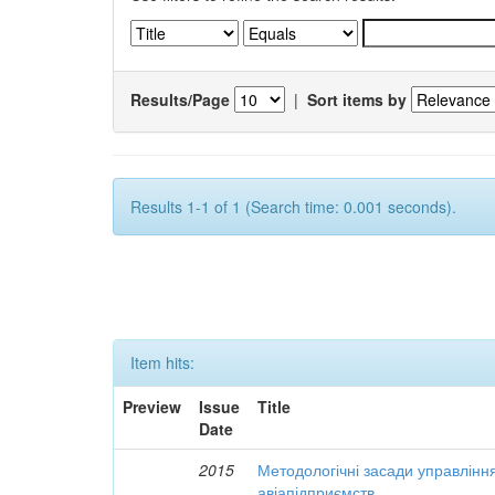
Results/Page
|
Sort items by
Results 1-1 of 1 (Search time: 0.001 seconds).
Item hits:
Preview
Issue
Title
Date
2015
Методологічні засади управлінн
авіапідприємств