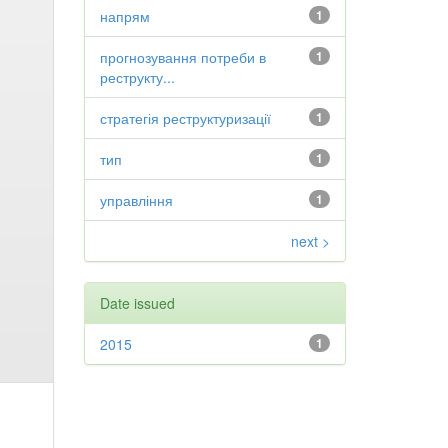
напрям
1
прогнозування потреби в
1
реструкту...
стратегія реструктуризації
1
тип
1
управління
1
next >
Date issued
2015
1