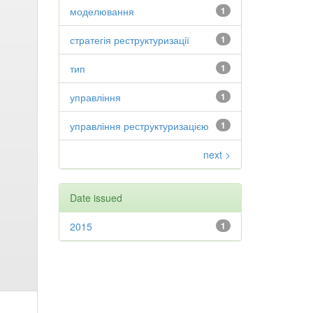
моделювання
1
стратегія реструктуризації
1
тип
1
управління
1
управління реструктуризацією
1
next >
Date issued
2015
1