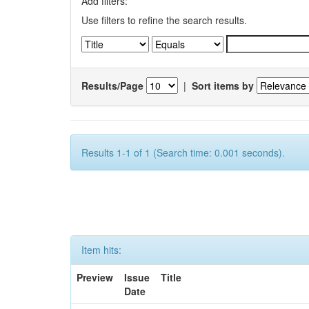
Add filters:
Use filters to refine the search results.
Results/Page
|
Sort items by
Results 1-1 of 1 (Search time: 0.001 seconds).
Item hits:
Preview
Issue
Title
Date