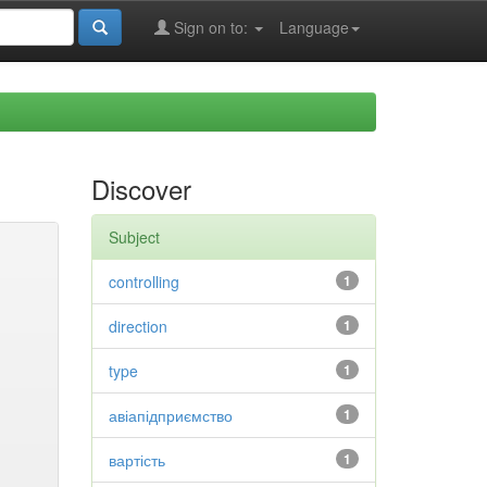
Sign on to:
Language
Discover
Subject
controlling
1
direction
1
type
1
авіапідприємство
1
вартість
1