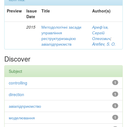
Preview
Issue
Title
Author(s)
Date
2015
Методологічні засади
Ареф'єв,
управління
Сергій
реструктуризацією
Олегович
;
авіапідприємств
Arefiev, S. O.
Discover
Subject
controlling
1
direction
1
авіапідприємство
1
моделювання
1