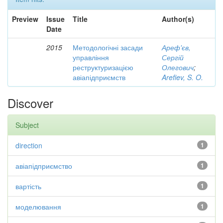
Preview
Issue
Title
Author(s)
Date
2015
Методологічні засади
Ареф'єв,
управління
Сергій
реструктуризацією
Олегович
;
авіапідприємств
Arefiev, S. O.
Discover
Subject
direction
1
авіапідприємство
1
вартість
1
моделювання
1