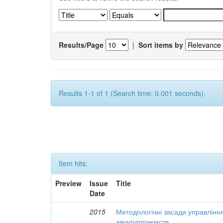
Results/Page
|
Sort items by
Results 1-1 of 1 (Search time: 0.001 seconds).
Item hits:
Preview
Issue
Title
Date
2015
Методологічні засади управлінн
авіапідприємств