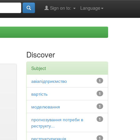
Sign on to:
Language
Discover
Subject
авіапідприємство
1
вартість
1
моделювання
1
прогнозування потреби в
1
реструкту...
реструктуризація
1