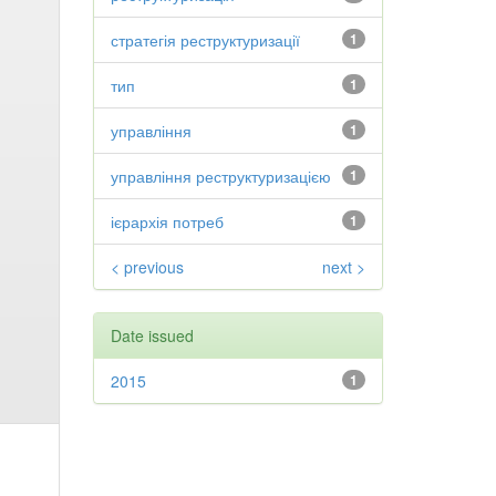
стратегія реструктуризації
1
тип
1
управління
1
управління реструктуризацією
1
ієрархія потреб
1
< previous
next >
Date issued
2015
1