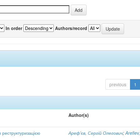
In order
Authors/record
previous
1
Author(s)
я реструктуризацією
Ареф'єв, Сергій Олегович
;
Arefiev