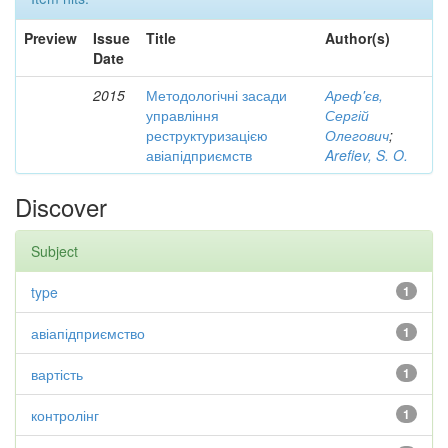
Preview
Issue
Title
Author(s)
Date
2015
Методологічні засади
Ареф'єв,
управління
Сергій
реструктуризацією
Олегович
;
авіапідприємств
Arefiev, S. O.
Discover
Subject
type
1
авіапідприємство
1
вартість
1
контролінг
1