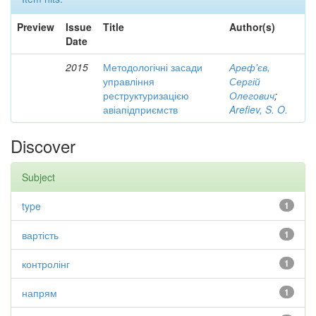
Preview
Issue
Title
Author(s)
Date
2015
Методологічні засади
Ареф'єв,
управління
Сергій
реструктуризацією
Олегович
;
авіапідприємств
Arefiev, S. O.
Discover
Subject
type
1
вартість
1
контролінг
1
напрям
1