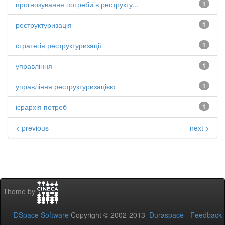
прогнозування потреби в реструкту...
1
реструктуризація
1
стратегія реструктуризації
1
управління
1
управління реструктуризацією
1
ієрархія потреб
1
< previous
next >
Theme by
DSpace Software
Copyright © 2002-2013
Duraspace
-
Feedback