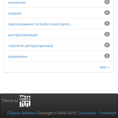
контролінг
1
напрям
1
прогнозування потреби в реструкту...
1
реструктуризація
1
стратегія реструктуризації
1
управління
1
next >
Theme by
DSpace Software
Copyright © 2002-2013
Duraspace
-
Feedback