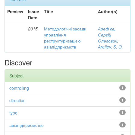
Preview
Issue
Title
Author(s)
Date
2015
Методологічні засади
Ареф'єв,
управління
Сергій
реструктуризацією
Олегович
;
авіапідприємств
Arefiev, S. O.
Discover
Subject
controlling
1
direction
1
type
1
авіапідприємство
1