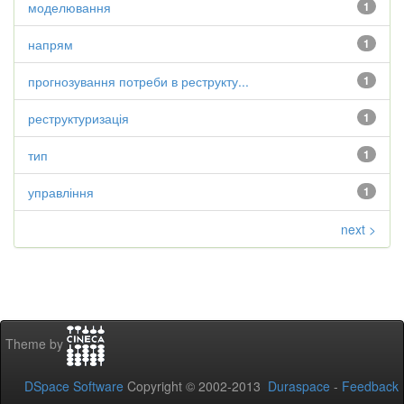
моделювання
1
напрям
1
прогнозування потреби в реструкту...
1
реструктуризація
1
тип
1
управління
1
next >
Theme by
DSpace Software
Copyright © 2002-2013
Duraspace
-
Feedback