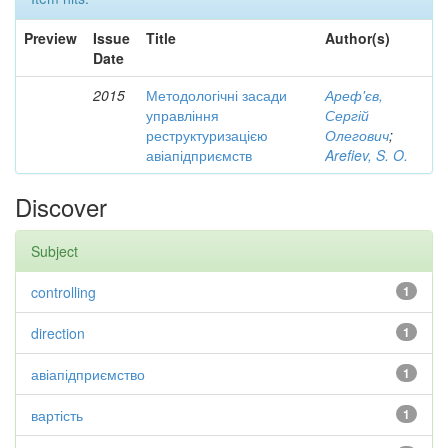
Preview
Issue
Title
Author(s)
Date
2015
Методологічні засади
Ареф'єв,
управління
Сергій
реструктуризацією
Олегович
;
авіапідприємств
Arefiev, S. O.
Discover
Subject
controlling
1
direction
1
авіапідприємство
1
вартість
1