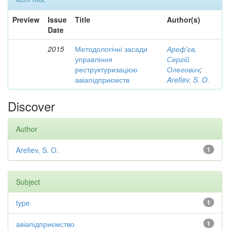
Preview
Issue
Title
Author(s)
Date
2015
Методологічні засади
Ареф'єв,
управління
Сергій
реструктуризацією
Олегович
;
авіапідприємств
Arefiev, S. O.
Discover
Author
Arefiev, S. O.
1
Subject
type
1
авіапідприємство
1