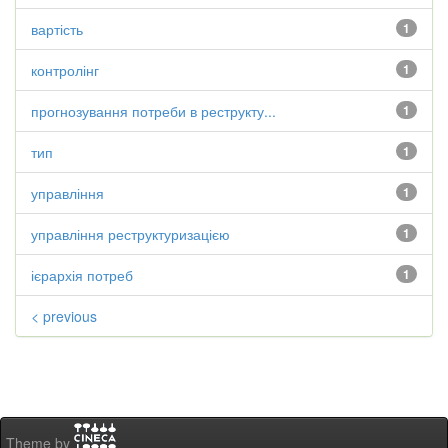
вартість
1
контролінг
1
прогнозування потреби в реструкту...
1
тип
1
управління
1
управління реструктуризацією
1
ієрархія потреб
1
< previous
Theme by