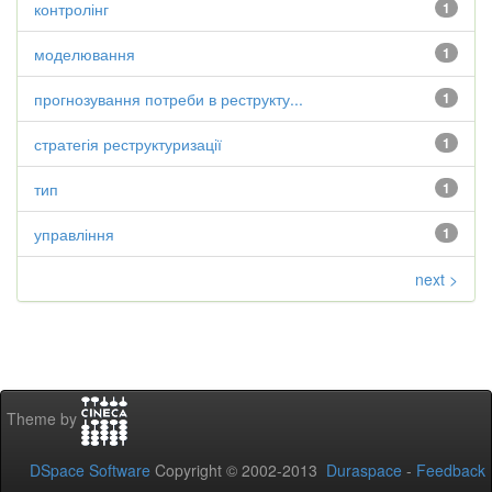
контролінг
1
моделювання
1
прогнозування потреби в реструкту...
1
стратегія реструктуризації
1
тип
1
управління
1
next >
Theme by
DSpace Software
Copyright © 2002-2013
Duraspace
-
Feedback