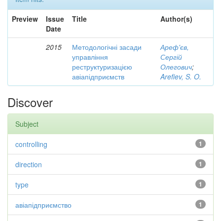
Preview
Issue
Title
Author(s)
Date
2015
Методологічні засади
Ареф'єв,
управління
Сергій
реструктуризацією
Олегович
;
авіапідприємств
Arefiev, S. O.
Discover
Subject
controlling
1
direction
1
type
1
авіапідприємство
1